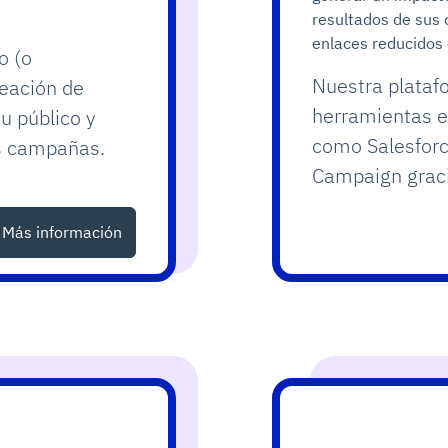
resultados de sus
enlaces reducidos 
o (o
Nuestra plataf
reación de
herramientas e
su público y
como Salesforc
s campañas.
Campaign graci
Más información