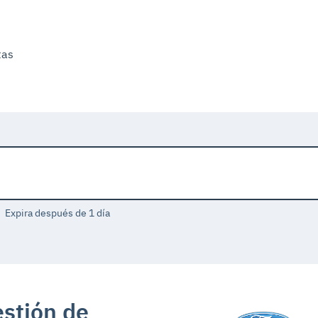
tas
Expira después de 1 día
stión de