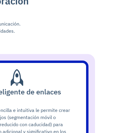
oración
unicación.
idades.
eligente de enlaces
ncilla e intuitiva le permite crear
jos (segmentación móvil o
 reducido con caducidad) para
adicional y significativo en los