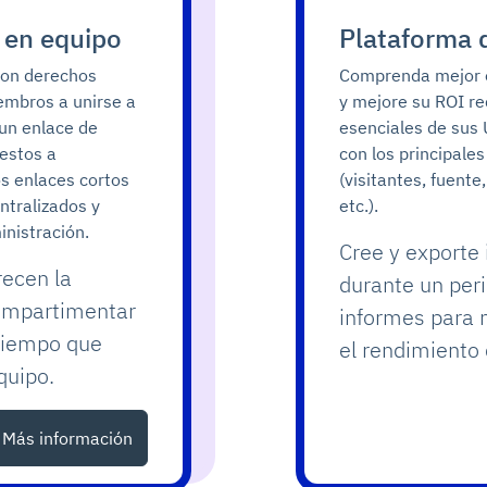
 en equipo
Plataforma 
con derechos
Comprenda mejor e
embros a unirse a
y mejore su ROI r
un enlace de
esenciales de sus 
uestos a
con los principale
os enlaces cortos
(visitantes, fuente
ntralizados y
etc.).
inistración.
Cree y exporte 
recen la
durante un per
compartimentar
informes para 
 tiempo que
el rendimiento 
quipo.
Más información