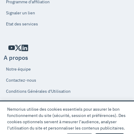
Programme d'affiliation
Signaler un lien
Etat des services
A propos
Notre équipe
Contactez-nous
Conditions Générales d'Utilisation
Conditions Générales de Ventes de Prestation de Services
Nemorius utilise des cookies essentiels pour assurer le bon
Politique de Protection des Données Personnelles
Cookie
fonctionnement du site (sécurité, session et préférences). Des
cookies optionnels servent à mesurer l’audience, analyser
time
Accord de protection des données
l’utilisation du site et personnaliser les contenus publicitaires.
!