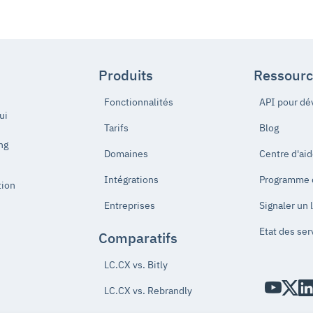
Produits
Ressourc
Fonctionnalités
API pour dé
ui
Tarifs
Blog
ng
Domaines
Centre d'ai
Intégrations
Programme d'
tion
Entreprises
Signaler un 
Etat des ser
Comparatifs
LC.CX vs. Bitly
LC.CX vs. Rebrandly