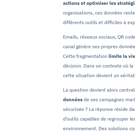
actions et optimiser les stratég
organisations, ces données rest
différents outils et difficiles à 
Emails, réseaux sociaux, QR code
canal génère ses propres données
Cette fragmentation
limite la vi
décision. Dans un contexte où la r
cette situation devient un vérita
La question devient alors central
données
de ses campagnes marke
sécurisée ? La réponse réside dans
d’outils capables de regrouper l
environnement. Des solutions c